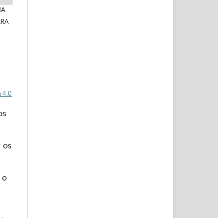
NA
RRA
 4.0
os
 os
 o