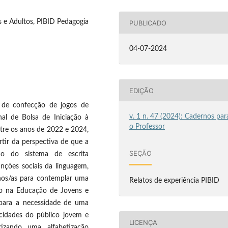
s e Adultos, PIBID Pedagogia
PUBLICADO
04-07-2024
EDIÇÃO
a de confecção de jogos de
v. 1 n. 47 (2024): Cadernos par
nal de Bolsa de Iniciação à
o Professor
ntre os anos de 2022 e 2024,
rtir da perspectiva de que a
SEÇÃO
ção do sistema de escrita
unções sociais da linguagem,
ianos/as para contemplar uma
Relatos de experiência PIBID
co na Educação de Jovens e
 para a necessidade de uma
icidades do público jovem e
LICENÇA
etizando uma alfabetização