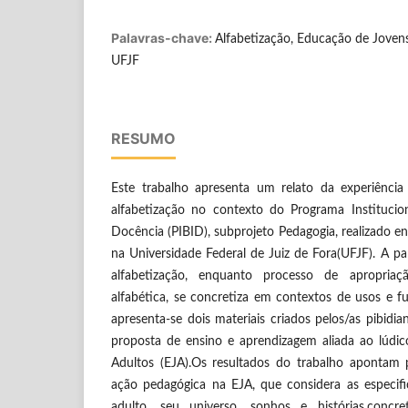
Palavras-chave:
Alfabetização, Educação de Joven
UFJF
RESUMO
Este trabalho apresenta um relato da experiênci
alfabetização no contexto do Programa Institucio
Docência (PIBID), subprojeto Pedagogia, realizado e
na Universidade Federal de Juiz de Fora(UFJF). A pa
alfabetização, enquanto processo de apropria
alfabética, se concretiza em contextos de usos e f
apresenta-se dois materiais criados pelos/as pibid
proposta de ensino e aprendizagem aliada ao lúdi
Adultos (EJA).Os resultados do trabalho apontam
ação pedagógica na EJA, que considera as especif
adulto, seu universo, sonhos e histórias,concr