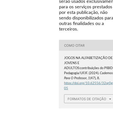
serão usados exclusivame
para os serviços prestados
por esta publicação, não
sendo disponibilizados par
outras finalidades ou a
terceiros.
COMO CITAR
JOGOS NA ALFABETIZAÇÃO DE
JOVENS E
ADULTOS:contribuições do PIBID
Pedagogia/UFJF. (2024).
Cadernos
Para O Professor
,
1
(47), 8.
https://doi.org/10.62556/32qr0g
05
FORMATOS DE CITAÇÃO