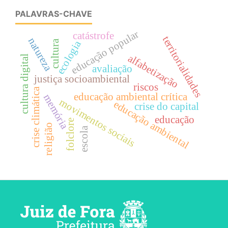
PALAVRAS-CHAVE
educação popular
catástrofe
territorialidades
natureza
ecologia
cultura
alfabetização
cultura digital
avaliação
justiça socioambiental
riscos
crise climática
educação ambiental crítica
memória
movimentos sociais
educação ambiental
crise do capital
educação
folclore
religião
escola