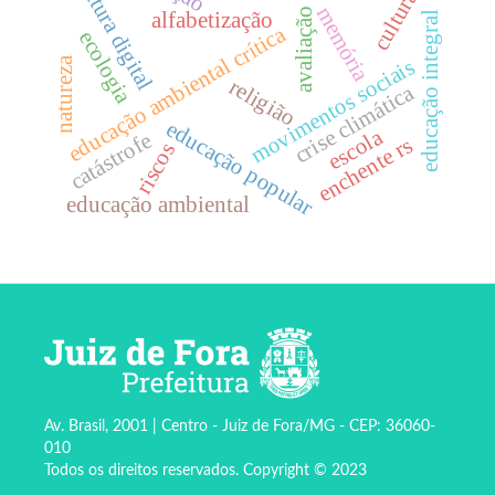
cultura digital
cultura
memória
avaliação
alfabetização
educação integral
educação ambiental crítica
ecologia
movimentos sociais
natureza
religião
crise climática
educação popular
escola
catástrofe
enchente rs
riscos
educação ambiental
Av. Brasil, 2001 | Centro - Juiz de Fora/MG - CEP: 36060-
010
Todos os direitos reservados. Copyright © 2023