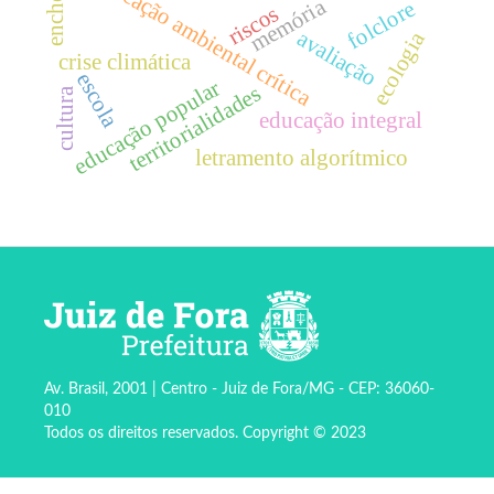
educação ambiental crítica
memória
folclore
riscos
avaliação
ecologia
crise climática
escola
educação popular
territorialidades
cultura
educação integral
letramento algorítmico
Av. Brasil, 2001 | Centro - Juiz de Fora/MG - CEP: 36060-
010
Todos os direitos reservados. Copyright © 2023