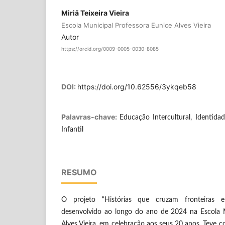
Miriã Teixeira Vieira
Escola Municipal Professora Eunice Alves Vieira
Autor
https://orcid.org/0009-0005-0030-8085
DOI:
https://doi.org/10.62556/3ykqeb58
Palavras-chave:
Educação Intercultural, Identidad
Infantil
RESUMO
O projeto “Histórias que cruzam fronteiras 
desenvolvido ao longo do ano de 2024 na Escola M
Alves Vieira, em celebração aos seus 20 anos. Teve 