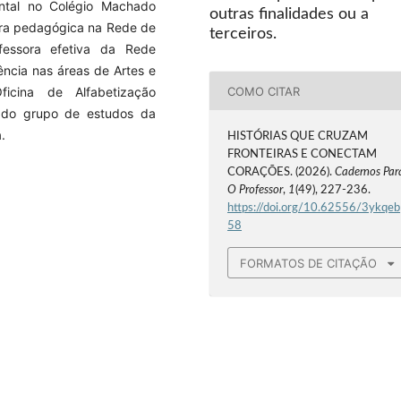
ntal no Colégio Machado
outras finalidades ou a
ora pedagógica na Rede de
terceiros.
essora efetiva da Rede
ência nas áreas de Artes e
Oficina de Alfabetização
COMO CITAR
pa do grupo de estudos da
.
HISTÓRIAS QUE CRUZAM
FRONTEIRAS E CONECTAM
CORAÇÕES. (2026).
Cadernos Par
O Professor
,
1
(49), 227-236.
https://doi.org/10.62556/3ykqeb
58
FORMATOS DE CITAÇÃO