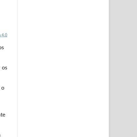
 4.0
os
 os
 o
nte
a