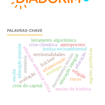
PALAVRAS-CHAVE
letramento algorítmico
crise climática
antropoceno
educação popular
educação ambiental crítica
justiça socioambiental
regiões periféricas
educação
territorialidades
movimentos sociais
educação integral
memória
folclore
alfabetização
ecologia
religião
escola
avaliação
riscos
crise do capital
ensino de história