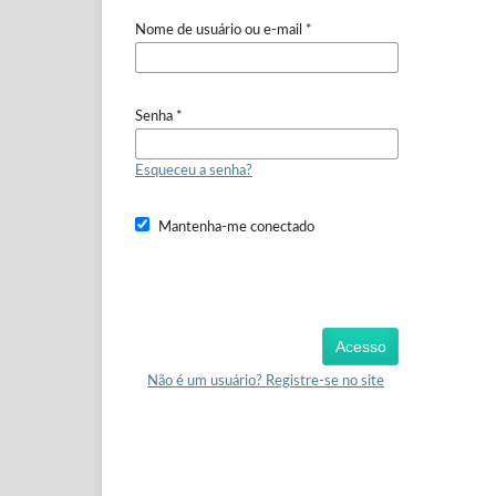
Nome de usuário ou e-mail
*
Senha
*
Esqueceu a senha?
Mantenha-me conectado
Acesso
Não é um usuário? Registre-se no site