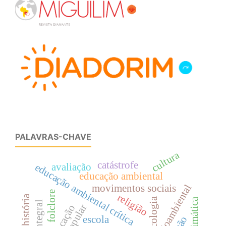
PALAVRAS-CHAVE
cultura
catástrofe
educação ambiental crítica
avaliação
educação ambiental
movimentos sociais
folclore
religião
ecologia
educação
escola