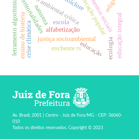
movimentos sociais
educação ambiental crítica
religião
educação popular
territorialidades
folclore
letramento algorítmico
natureza
ensino de história
educação integral
escola
crise climática
alfabetização
justiça socioambiental
ecologia
educação
enchente rs
Av. Brasil, 2001 | Centro - Juiz de Fora/MG - CEP: 36060-
010
Todos os direitos reservados. Copyright © 2023