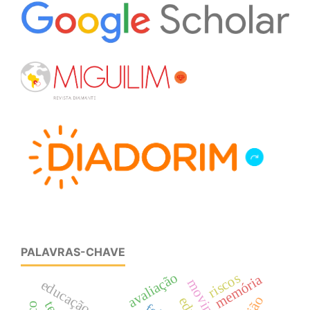
PALAVRAS-CHAVE
avaliação
riscos
memória