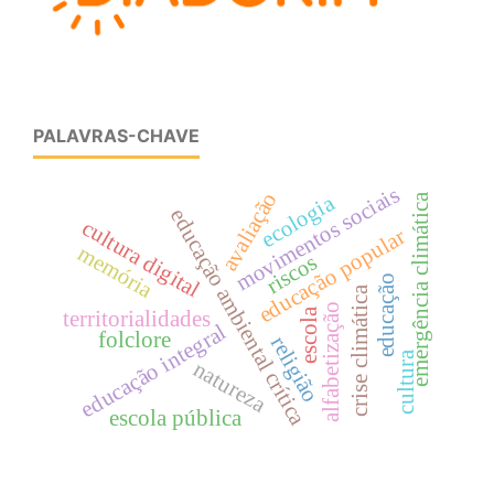
PALAVRAS-CHAVE
movimentos sociais
avaliação
ecologia
emergência climática
educação ambiental crítica
cultura digital
educação popular
memória
riscos
educação
crise climática
alfabetização
escola
territorialidades
educação integral
folclore
religião
cultura
natureza
escola pública