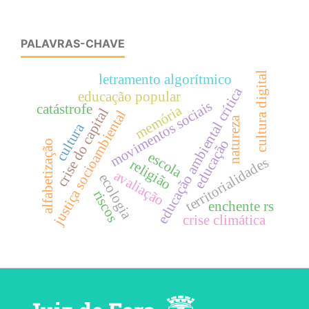
PALAVRAS-CHAVE
cultura digital
letramento algorítmico
educação ambiental crítica
educação popular
movimentos sociais
catástrofe
memória
crise do capital
justiça socioambiental
natureza
cultura
educação
alfabetização
escola
territorialidades
religião
avaliação
ecologia
riscos
enchente rs
crise climática