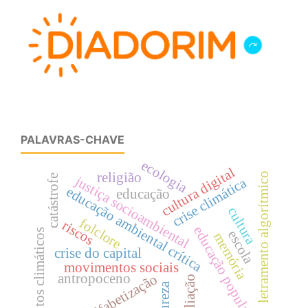
PALAVRAS-CHAVE
ecologia
cultura digital
religião
letramento algorítmico
catástrofe
justiça socioambiental
crise climática
educação ambiental crítica
educação
cultura
folclore
riscos
educação popular
efeitos climáticos
escola
memória
crise do capital
movimentos sociais
antropoceno
alfabetização
avaliação
natureza