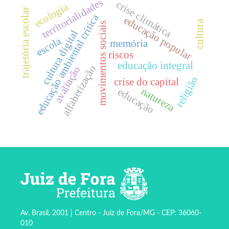
territorialidades
crise climática
ecologia
trajetória escolar
educação ambiental crítica
educação popular
cultura
movimentos sociais
cultura digital
escola
memória
riscos
educação integral
alfabetização
avaliação
religião
crise do capital
natureza
educação
Av. Brasil, 2001 | Centro - Juiz de Fora/MG - CEP: 36060-
010