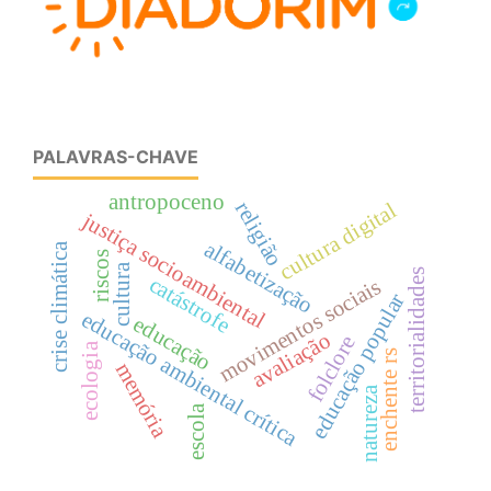
PALAVRAS-CHAVE
antropoceno
religião
cultura digital
justiça socioambiental
alfabetização
crise climática
riscos
cultura
territorialidades
catástrofe
movimentos sociais
educação popular
educação ambiental crítica
educação
avaliação
folclore
ecologia
enchente rs
memória
natureza
escola