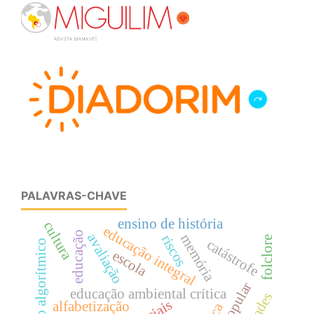
PALAVRAS-CHAVE
ensino de história
cultura
educação integral
educação
avaliação
memória
riscos
folclore
catástrofe
letramento algorítmico
escola
educação ambiental crítica
alfabetização